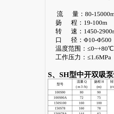
流 量：80-15000m
扬 程：19-100m
转 速：1450-2900r/
口 径：Φ10-Φ500
温度范围：≤0~+80℃
工作压力：≤1.6MPa
S、SH型中开双吸
流量 Q
扬程 H
转
型号
( m 3 /h)
(m)
(r
100S90
80
90
100S90A
72
75
150S100
160
100
150S78
160
78
150S78A
144
62