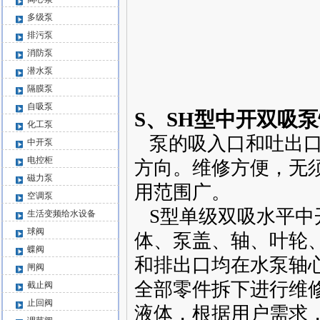
多级泵
排污泵
消防泵
潜水泵
隔膜泵
自吸泵
S、SH型中开双吸
化工泵
泵的吸入口和吐出口
中开泵
电控柜
方向。维修方便，无
磁力泵
用范围广。
空调泵
S型单级双吸水平中
生活变频给水设备
球阀
体、泵盖、轴、叶轮
蝶阀
和排出口均在水泵轴
闸阀
全部零件拆下进行维
截止阀
止回阀
液体，根据用户需求