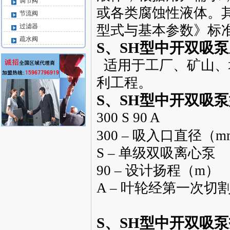
调节阀
或各类腐蚀性液体。其性
节流阀
过滤器
型式与基本参数》标
疏水阀
S、SH型中开双吸
适用于工厂、矿山、
利工程。
S、SH型中开双吸
300 S 90 A
300 – 吸入口直径（
S – 单级双吸
离心泵
90 – 设计扬程（m）
A – 叶轮经第一次切
S、SH型中开双吸