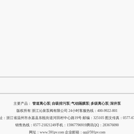
主要产品：
管道离心泵
|
自吸排污泵
|
气动隔膜泵
|
多级离心泵
|
深井泵
版权所有
浙江沁泉泵阀有限公司
24小时客服热线：400-9922-801
：浙江省温州市永嘉县东瓯街道河田村中心路19号 邮编：325105 图文传真：0577-679
销售热线：0577-21821249手机：15967796919腾讯QQ：283676090
网址：
www.591pv.com
企业邮箱：
qq@591pv.com