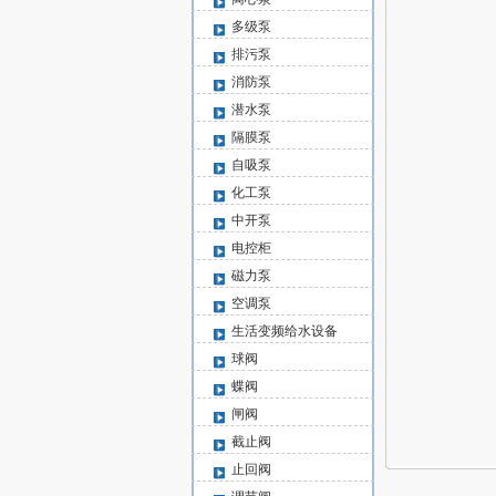
多级泵
排污泵
消防泵
潜水泵
隔膜泵
自吸泵
化工泵
中开泵
电控柜
磁力泵
空调泵
生活变频给水设备
球阀
蝶阀
闸阀
截止阀
止回阀