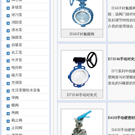
多级泵
D341F衬氟
能；该阀门操作
排污泵
良好调节特性的
消防泵
介质的使用场合
潜水泵
D341F衬氟蝶阀
隔膜泵
自吸泵
化工泵
D71F46手动对
中开泵
电控柜
D71系列中线
磁力泵
塑阀座与衬塑蝶
空调泵
老化的SI橡胶
生活变频给水设备
D71F46手动对夹式
球阀
蝶阀
闸阀
D41H手动硬密
截止阀
止回阀
D41H手动硬