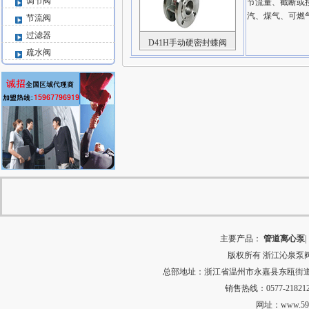
调节阀
节流量、截断或
汽、煤气、可燃气
节流阀
过滤器
D41H手动硬密封蝶阀
疏水阀
主要产品：
管道离心泵
|
版权所有
浙江沁泉泵
总部地址：浙江省温州市永嘉县东瓯街道河田村中
销售热线：0577-218212
网址：
www.59