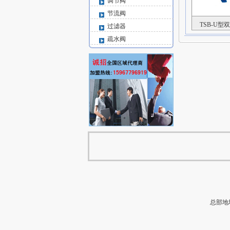
调节阀
节流阀
TSB-U型
过滤器
疏水阀
总部地址