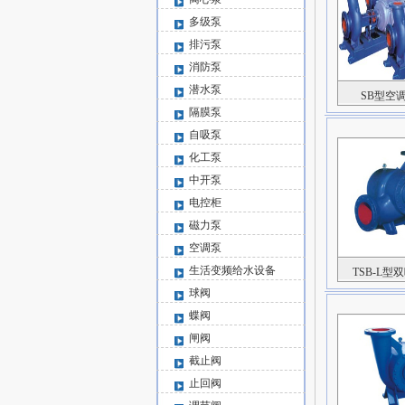
多级泵
排污泵
消防泵
潜水泵
SB型空
隔膜泵
自吸泵
化工泵
中开泵
电控柜
磁力泵
空调泵
生活变频给水设备
TSB-L型
球阀
蝶阀
闸阀
截止阀
止回阀