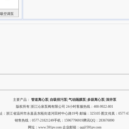
双吸空调泵
主要产品：
管道离心泵
|
自吸排污泵
|
气动隔膜泵
|
多级离心泵
|
深井泵
版权所有
浙江沁泉泵阀有限公司
24小时客服热线：400-9922-801
：浙江省温州市永嘉县东瓯街道河田村中心路19号 邮编：325105 图文传真：0577-679
销售热线：0577-21821249手机：15967796919腾讯QQ：283676090
网址：
www.591pv.com
企业邮箱：
qq@591pv.com