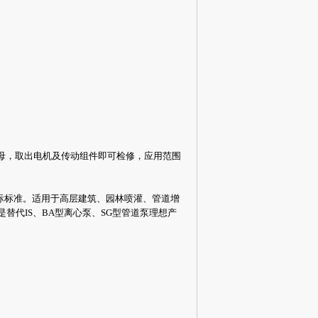
螺母，取出电机及传动组件即可检修，应用范围
8国际标准。适用于高层建筑、园林喷灌、管道增
替代IS、BA型
离心泵
、SG型
管道泵
理想产