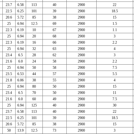
23.7
6.58
113
40
2900
22
22.5
6.25
101
39
2900
18.5
20.6
5.72
85
38
2900
15
25
6.94
12.5
69
2900
1.5
22.3
6.19
10
67
2900
1.1
25
6.94
20
68
2900
3
22.3
6.19
16
66
2900
2.2
25
6.94
32
63
2900
4
23.4
6.5
28
62
2900
3
21.6
6.0
24
58
2900
2.2
25
6.94
50
58
2900
7.5
23.5
6.53
44
57
2900
5.5
21.8
6.06
38
55
2900
4
25
6.94
80
50
2900
15
23.4
6.5
70
50
2900
11
21.6
6.0
60
49
2900
7.5
25
6.94
125
40
2900
30
23.7
6.58
113
40
2900
22
22.5
6.25
101
39
2900
18.5
20.6
5.72
85
38
2900
15
50
13.9
12.5
73
2900
3