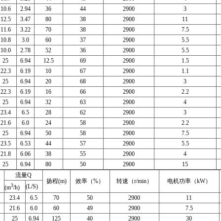
10.6
2.94
36
44
2900
3
12.5
3.47
80
38
2900
11
11.6
3.22
70
38
2900
7.5
10.8
3.0
60
37
2900
5.5
10.0
2.78
52
36
2900
5.5
25
6.94
12.5
69
2900
1.5
22.3
6.19
10
67
2900
1.1
25
6.94
20
68
2900
3
22.3
6.19
16
66
2900
2.2
25
6.94
32
63
2900
4
23.4
6.5
28
62
2900
3
21.6
6.0
24
58
2900
2.2
25
6.94
50
58
2900
7.5
23.5
6.53
44
57
2900
5.5
21.8
6.06
38
55
2900
4
25
6.94
80
50
2900
15
流量Q
扬程(m)
效率（%）
转速（r/min）
电机功率（kW）
3
(L/S)
(m
/h)
23.4
6.5
70
50
2900
11
21.6
6.0
60
49
2900
7.5
25
6.94
125
40
2900
30