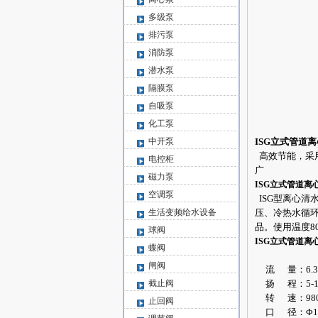
多级泵
排污泵
消防泵
潜水泵
隔膜泵
自吸泵
化工泵
中开泵
ISG立式管道
高效节能，采
电控柜
广
磁力泵
ISG立式管道离
空调泵
ISG型离心清
生活变频给水设备
压、冷热水循环
品。使用温度8
球阀
ISG立式管道离
蝶阀
闸阀
流 量：6.3-1
截止阀
扬 程：5-1
转 速：980-2
止回阀
口 径：Φ15-