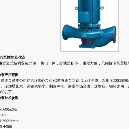
离心泵性能及优点
用管道式结构安装方便， 机电一体，占地面积小 ，维修方便，只须拆下泵盖
心泵应用范围
水管道泵
是本公司结合IS离心泵和SG型管道泵之优点设计面成，采用ISO285
、冷却塔止水、远距离输水、制冷冲洗、浴室等场合吸、送增压、循环之用，是
0℃以下。
心泵技术参数
600m3/h
50m
900r/min
Φ500