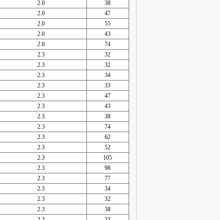
2.0
38
2.0
47
2.0
55
2.0
43
2.0
74
2.3
32
2.3
32
2.3
34
2.3
33
2.3
47
2.3
43
2.3
38
2.3
74
2.3
62
2.3
52
2.3
105
2.3
98
2.3
77
2.3
34
2.3
32
2.3
38
2.3
33