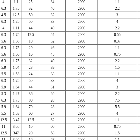
4
1.1
25
34
2900
1.1
6.3
1.75
32
40
2900
2.2
4.5
12.5
50
32
2900
3
6.3
1.75
50
33
2900
4
4
1.11
44
40
2900
2.2
6.3
1.75
12.5
54
2900
0.55
5.6
1.56
10
52
2900
0.37
6.3
1.75
20
46
2900
1.1
5.6
1.56
16
45
2900
0.75
6.3
1.75
32
40
2900
2.2
5.9
1.64
28
39
2900
1.5
5.5
1.53
24
38
2900
1.1
6.3
1.75
50
33
2900
4
5.9
1.64
44
31
2900
3
5.3
1.47
36
29
2900
2.2
6.3
1.75
80
28
2900
7.5
5.9
1.64
70
28
2900
5.5
5.5
1.53
60
27
2900
4
12.5
3.47
12.5
62
2900
1.1
11
3.05
10
60
2900
0.75
12.5
347
20
58
2900
1.5
11
3.05
16
57
2900
1.1