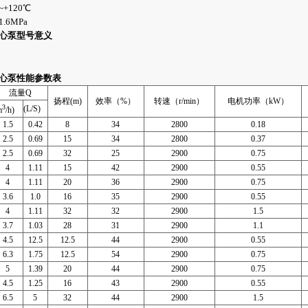
120℃
6MPa
离心泵型号意义
离心泵性能参数表
流量Q
扬程(m)
效率（%）
转速（r/min）
电机功率（kW）
3
(L/S)
m
/h)
1.5
0.42
8
34
2800
0.18
2.5
0.69
15
34
2800
0.37
2.5
0.69
32
25
2900
0.75
4
1.11
15
42
2900
0.55
4
1.11
20
36
2900
0.75
3.6
1.0
16
35
2900
0.55
4
1.11
32
32
2900
1.5
3.7
1.03
28
31
2900
1.1
4.5
12.5
12.5
44
2900
0.55
6.3
1.75
12.5
54
2900
0.75
5
1.39
20
44
2900
0.75
4.5
1.25
16
43
2900
0.55
6.5
5
32
44
2900
1.5