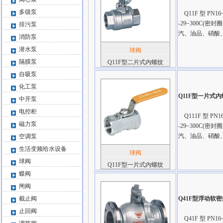
多级泵
Q11F 型 PN1
-29~300C
排污泵
汽、油品、硝酸
消防泵
潜水泵
球阀
隔膜泵
Q11F型二片式内螺纹
自吸泵
化工泵
Q11F型一片式
中开泵
电控柜
Q111F 型 PN
磁力泵
-29~300C
汽、油品、硝酸
空调泵
生活变频给水设备
球阀
球阀
Q11F型一片式内螺纹
蝶阀
闸阀
截止阀
Q41F型浮动软
止回阀
Q41F 型 PN16