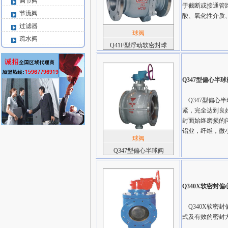
调节阀
于截断或接通管
节流阀
酸、氧化性介质
过滤器
球阀
疏水阀
Q41F型浮动软密封球
Q347型偏心半球
Q347型偏心
紧，完全达到良
封面始终磨损的
铝业，纤维，微
球阀
Q347型偏心半球阀
Q340X软密封
Q340X软密
式及有效的密封