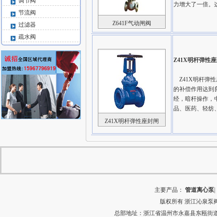
调节阀
力增大了一倍。
节流阀
Z641F气动闸阀
过滤器
疏水阀
Z41X明杆弹性
Z41X明杆弹
的补偿作用达到
经，暗杆操作，
品、医药、轻纺
Z41X明杆弹性座封闸
主要产品：
管道离心泵
|
版权所有
浙江沁泉泵
总部地址：浙江省温州市永嘉县东瓯街道河田村中