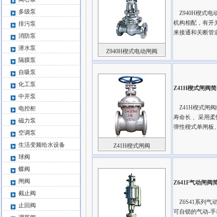
多级泵
Z940H楔式电
机构相配，有开
排污泵
来接通和关断管
消防泵
潜水泵
Z940H楔式电动闸阀
隔膜泵
自吸泵
化工泵
Z41H楔式闸阀
简
中开泵
Z41H楔式闸
电控柜
寿命长 、采用
磁力泵
弹性楔式单闸板
空调泵
生活变频给水设备
Z41H楔式闸阀
球阀
蝶阀
闸阀
Z641F气动闸阀
截止阀
Z6S41系列
止回阀
可自锁的气动-