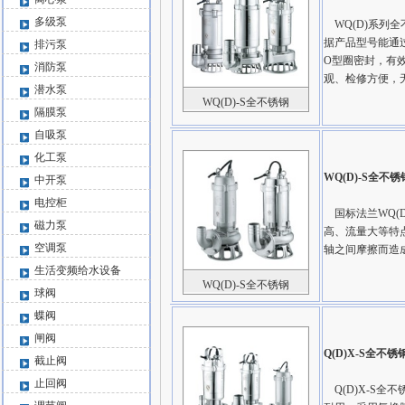
多级泵
WQ(D)系列
据产品型号能通
排污泵
O型圈密封，有
消防泵
观、检修方便，
潜水泵
WQ(D)-S全不锈钢
隔膜泵
自吸泵
化工泵
WQ(D)-S全
中开泵
电控柜
国标法兰WQ(
磁力泵
高、流量大等特
空调泵
轴之间摩擦而造
生活变频给水设备
WQ(D)-S全不锈钢
球阀
蝶阀
闸阀
Q(D)X-S全
截止阀
止回阀
Q(D)X-S