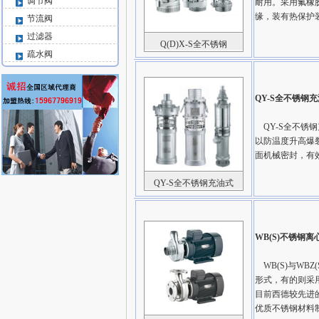
调节阀
耐用。采用氟橡
缘，装有热保护
节流阀
过滤器
Q(D)X-S全不锈钢
疏水阀
QY-S全不锈钢
QY-S全不锈
以防温度升高爆
面机械密封，有
QY-S全不锈钢充油式
WB(S)不锈钢
WB(S)与WB
形式，有的则采
目前西德较先进
优质不锈钢材料