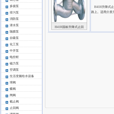
多级泵
H41H升降式止
路上。适用介质
排污泵
消防泵
潜水泵
H41H国标升降式止回
隔膜泵
自吸泵
化工泵
中开泵
电控柜
磁力泵
空调泵
生活变频给水设备
球阀
蝶阀
闸阀
截止阀
止回阀