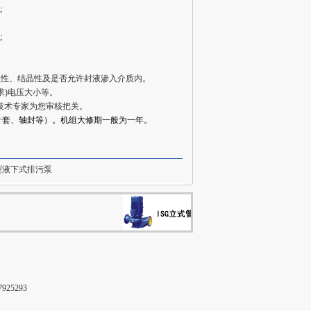
;
;
蚀性、结晶性及是否允许封液渗入介质内。
求)电压大小等。
技术专家为您审核把关。
叶套、轴封等）。机组大修期一般为一年。
型液下式排污泵
25293