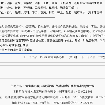
用介质（硫酸、盐酸、氢氟酸、硝酸、王水、强碱、有机溶剂、还原剂等强腐蚀性介质）
品材料（铸铁、铸钢、不锈钢、工程塑料、氟塑料、增强聚丙烯）;
用行业（石化、冶炼、染料、印染、农药、制药、稀土、化肥、城市污水、污水处理等）
————————————————————
品时需提供流量(Q)、扬程(H)、及介质等。并指出介质的易燃性、易爆性、毒性、腐
机有特殊要求时，应说明应用现场条件，环境温度、安装地点及类别(防爆、防火等要
合非常重要或环境比较复杂时,请您尽量提供设计图纸和详细参数，由我们
沁泉泵阀
的
运行后性能有显著下降时应拆机检查，并更换易损件（轴承、叶轮、叶轮密封环、导
00小时应对轴承进行加油。
封而产生的漏水属正常现象。
上一个产品：
ISG立式管道离心泵
【返回】
下一个产品：
YW
主要产品：
管道离心泵
|
自吸排污泵
|
气动隔膜泵
|
多级离心泵
|
深井泵
版权所有
浙江沁泉泵阀有限公司
24小时客服热线：400-9922-801
：浙江省温州市永嘉县东瓯街道河田村中心路19号 邮编：325105 图文传真：0577-679
销售热线：0577-21821249手机：15967796919腾讯QQ：283676090