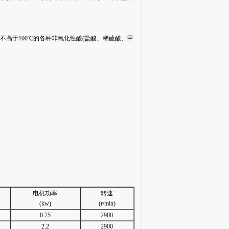
不高于100℃的各种非氧化性酸(盐酸、稀硫酸、甲
电机功率
转速
(kw)
(r/min)
0.75
2900
2.2
2900