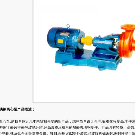
玻璃钢离心泵产品概述：
离心泵
,是我单位近几年来研制开发的新产品，结构简单设计合理,标准化程度高,零件
烯醇缩丁醛改性酚醛玻璃纤维,经高温模压成形的酚醛玻璃钢制件。产品具有轻质、高
锈钢,钛及钛合金等贵重金属。轴封:采用WB2型外装式F4波纹机械密封,密封性能可