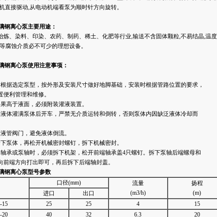
动机直接驱动,从电动机端看泵为顺时针方向旋转。
玻璃钢离心泵主要用途：
冶炼、染料、印染、农药、制药、稀土、化肥等行业,输送不含固体颗粒,不易结晶,温度
)等腐蚀介质必不可少的理想设备。
玻璃钢离心泵使用注意事项：
前根据选定泵型，按外形及安装尺寸做好地脚基础，安装时根据管路位置的要求，
置便利管理和维修。
如果高于液面，必须附装灌液装置。
将液体灌满泵体后开车，严禁无介质运转和倒转，否则泵体内因缺泛液体冷却而
闭液管阀门，避免液体倒流。
拆下泵体，再松开机械密封螺钉，拆下机械密封。
珠轴承或泵轴时，必须拆下机架，松开前端轴承盖4只螺钉。拆下泵轴后端螺母和
向前端方向打出即可，再后拆下后端轴封盖。
璃钢
离心泵
型号参数
口径(mm)
流量
扬程
(m3/h)
(m)
进口
出口
-15
25
25
4
15
-20
40
32
6.3
20