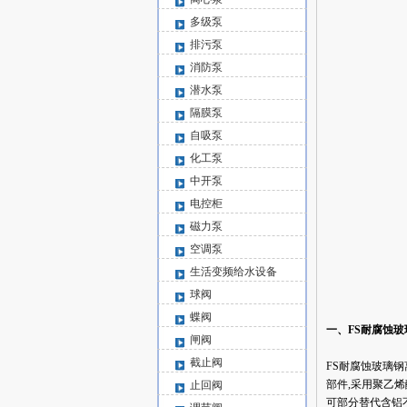
多级泵
排污泵
消防泵
潜水泵
隔膜泵
自吸泵
化工泵
中开泵
电控柜
磁力泵
空调泵
生活变频给水设备
球阀
蝶阀
一、FS耐腐蚀
闸阀
截止阀
FS耐腐蚀玻璃钢
部件,采用聚乙
止回阀
可部分替代含铝不