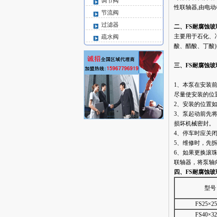
调节阀
性联轴器,由电
节流阀
过滤器
二、FS耐腐蚀
主要用于石化、
疏水阀
酸、醋酸、丁酸
三、FS耐腐蚀
1、本泵在安装
尽量使安装的位
2、安装的位置
3、泵起动前先
损坏机械密封。
4、停车时应关
5、维修时，先
6、如果更换滚
联轴器，将泵轴
四、FS耐腐蚀玻
型号
FS25×25
FS40×32