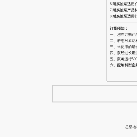
6.耐腐蚀泵适
7.耐腐蚀泵产
8.耐腐蚀泵适
———————
订货须知：
一、您在订购产
二、若您对原动
三、当使用的场
四、
泵经过长期
五、
泵每运行5
六、
配填料型密
总部地址