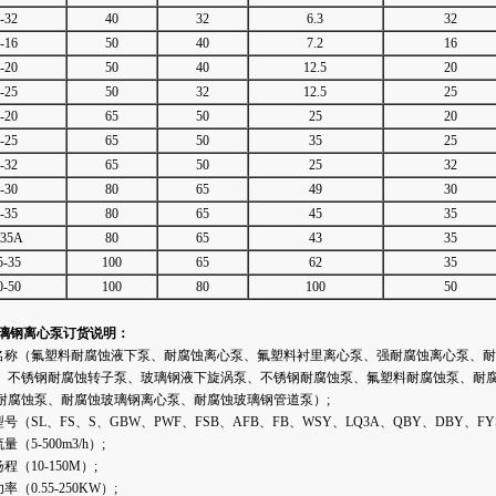
-32
40
32
6.3
32
-16
50
40
7.2
16
-20
50
40
12.5
20
-25
50
32
12.5
25
-20
65
50
25
20
-25
65
50
35
25
-32
65
50
25
32
-30
80
65
49
30
-35
80
65
45
35
-35A
80
65
43
35
5-35
100
65
62
35
0-50
100
80
100
50
玻璃钢离心泵订货说明：
品名称（氟塑料耐腐蚀液下泵、耐腐蚀离心泵、氟塑料衬里离心泵、强耐腐蚀离心泵、
、不锈钢耐腐蚀转子泵、玻璃钢液下旋涡泵、不锈钢耐腐蚀泵、氟塑料耐腐蚀泵、耐
耐腐蚀泵、耐腐蚀玻璃钢离心泵、耐腐蚀玻璃钢管道泵）;
号（SL、FS、S、GBW、PWF、FSB、AFB、FB、WSY、LQ3A、QBY、DBY、FYS
（5-500m3/h）;
（10-150M）;
（0.55-250KW）;